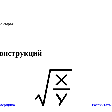
го сырья
онструкций
амерщика
Рассчитать