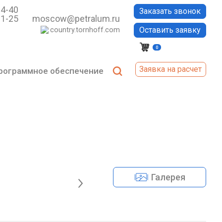
64-40
Заказать звонок
61-25
moscow@petralum.ru
Оставить заявку
country.tornhoff.com
0
Заявка на расчет
рограммное обеспечение
Галерея