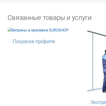
ПГУ-13
углово
Связанные товары и услуги
полкой
от 8240 р
Покраска профиля
СПП-11
Экспр