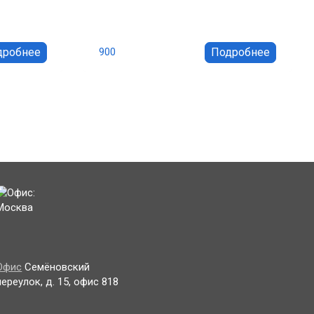
прямоугольная
2100х1000х400
дробнее
Подробнее
900
рошоп от
Витрины и прилавки Еврошоп от
отовим и
Петралюм™: быстро изготовим и
 ценам.
установим по выгодным ценам.
и. ☎+7
Доставка по всей России. ☎+7
(812) 325-00-11
от 16440 руб.
ВВП-11. Витрина
Офис
Семёновский
переулок, д. 15, офис 818
восьмигранная
2100х929х929