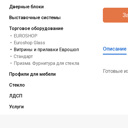
Дверные блоки
З
Выставочные системы
Торговое оборудование
EUROSHOP
Euroshop Glass
Описание
Витрины и прилавки Еврошоп
Стандарт
Призма. Фурнитура для стекла
Готовые и
Профили для мебели
Система E
Мы предла
Монтаж д
Гибкие ус
Система Eu
Стекло
также ком
установки
система, к
Доставка 
Собствен
ЛДСП
быстро со
по индивид
Система E
торгового
Экспресс-
Самовыво
Услуги
создавая 
Возможност
изготавли
Предметы 
изготовлен
Техническ
Доставка 
торгового
требуется