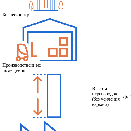
Бизнес-центры
Производственные
помещения
Высота
перегородок
До 
(без усиления
каркаса)