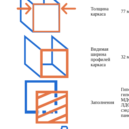
Толщина
77 
каркаса
Видимая
ширина
32 
профилей
каркаса
Гип
гип
МД
Заполнения
ЛД
сэн
пан